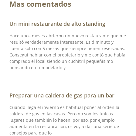
e
t
t
Mas comentados
b
t
u
o
e
b
o
r
e
Un mini restaurante de alto standing
k
Hace unos meses abrieron un nuevo restaurante que me
resultó verdaderamente interesante. Es diminuto y
cuenta sólo con 5 mesas que siempre tienen reservadas.
Conseguí hablar con el propietario y me contó que había
comprado el local siendo un cuchitril pequeñísimo
pensando en remodelarlo y
Preparar una caldera de gas para un bar
Cuando llega el invierno es habitual poner al orden la
caldera de gas en las casas. Pero no son los únicos
lugares que también lo hacen, por eso, por ejemplo
aumenta en la restauración, os voy a dar una serie de
consejos para que lo