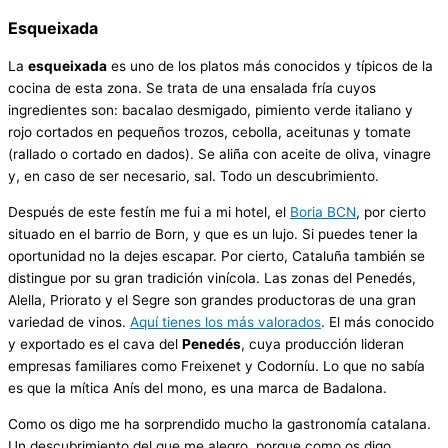
Esqueixada
La
esqueixada
es uno de los platos más conocidos y típicos de la
cocina de esta zona. Se trata de una ensalada fría cuyos
ingredientes son: bacalao desmigado, pimiento verde italiano y
rojo cortados en pequeños trozos, cebolla, aceitunas y tomate
(rallado o cortado en dados). Se aliña con aceite de oliva, vinagre
y, en caso de ser necesario, sal. Todo un descubrimiento.
Después de este festín me fui a mi hotel, el
Boria BCN
, por cierto
situado en el barrio de Born, y que es un lujo. Si puedes tener la
oportunidad no la dejes escapar. Por cierto, Cataluña también se
distingue por su gran tradición vinícola. Las zonas del Penedés,
Alella, Priorato y el Segre son grandes productoras de una gran
variedad de vinos.
Aquí tienes los más valorados
. El más conocido
y exportado es el cava del
Penedés
, cuya producción lideran
empresas familiares como Freixenet y Codorníu. Lo que no sabía
es que la mítica Anís del mono, es una marca de Badalona.
Como os digo me ha sorprendido mucho la gastronomía catalana.
Un descubrimiento del que me alegro, porque como os digo