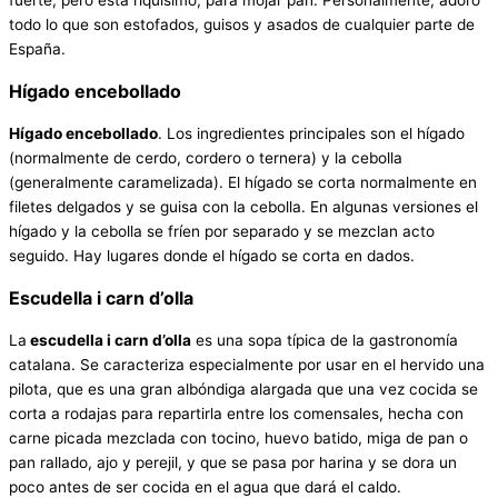
fuerte, pero está riquísimo, para mojar pan. Personalmente, adoro
todo lo que son estofados, guisos y asados de cualquier parte de
España.
Hígado encebollado
Hígado encebollado
. Los ingredientes principales son el hígado
(normalmente de cerdo, cordero o ternera) y la cebolla
(generalmente caramelizada). El hígado se corta normalmente en
filetes delgados y se guisa con la cebolla. En algunas versiones el
hígado y la cebolla se fríen por separado y se mezclan acto
seguido. Hay lugares donde el hígado se corta en dados.
Escudella i carn d’olla
La
escudella i carn d’olla
es una sopa típica de la gastronomía
catalana. Se caracteriza especialmente por usar en el hervido una
pilota, que es una gran albóndiga alargada que una vez cocida se
corta a rodajas para repartirla entre los comensales, hecha con
carne picada mezclada con tocino, huevo batido, miga de pan o
pan rallado, ajo y perejil, y que se pasa por harina y se dora un
poco antes de ser cocida en el agua que dará el caldo.