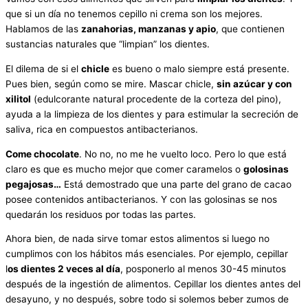
que si un día no tenemos cepillo ni crema son los mejores.
Hablamos de las
zanahorias, manzanas y apio
, que contienen
sustancias naturales que “limpian” los dientes.
El dilema de si el
chicle
es bueno o malo siempre está presente.
Pues bien, según como se mire. Mascar chicle,
sin azúcar y con
xilitol
(edulcorante natural procedente de la corteza del pino),
ayuda a la limpieza de los dientes y para estimular la secreción de
saliva, rica en compuestos antibacterianos.
Come chocolate
. No no, no me he vuelto loco. Pero lo que está
claro es que es mucho mejor que comer caramelos o
golosinas
pegajosas…
Está demostrado que una parte del grano de cacao
posee contenidos antibacterianos. Y con las golosinas se nos
quedarán los residuos por todas las partes.
Ahora bien, de nada sirve tomar estos alimentos si luego no
cumplimos con los hábitos más esenciales. Por ejemplo, cepillar
l
os dientes 2 veces al día
, posponerlo al menos 30-45 minutos
después de la ingestión de alimentos. Cepillar los dientes antes del
desayuno, y no después, sobre todo si solemos beber zumos de