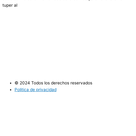
tuper al
© 2024 Todos los derechos reservados
Politica de privacidad
Politica de cookies
Utilizamos cookies opcionales para mejorar tu experiencia en
nuestros sitios web, como a través de conexiones en redes
sociales, y para mostrar publicidad personalizada en función de tu
actividad en línea. Si rechazas las cookies opcionales, solo se