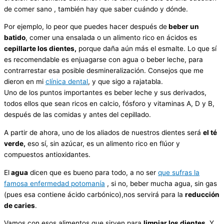
de comer sano , también hay que saber cuándo y dónde.
Por ejemplo, lo peor que puedes hacer después de
beber un
batido
, comer una ensalada o un alimento rico en ácidos es
cepillarte los dientes,
porque daña aún más el esmalte. Lo que sí
es recomendable es enjuagarse con agua o beber leche, para
contrarrestar esa posible desmineralización. Consejos que me
dieron en mi
clínica dental
, y que sigo a rajatabla.
Uno de los puntos importantes es beber leche y sus derivados,
todos ellos que sean ricos en calcio, fósforo y vitaminas A, D y B,
después de las comidas y antes del cepillado.
A partir de ahora, uno de los aliados de nuestros dientes será
el té
verde,
eso sí, sin azúcar, es un alimento rico en flúor y
compuestos antioxidantes.
El
agua
dicen que es bueno para todo, a no ser
que sufras la
famosa enfermedad potomanía
, si no, beber mucha agua, sin gas
(pues esa contiene ácido carbónico),nos servirá para la
reducción
de caries
.
Vamos con esos alimentos que sirven para
limpiar los dientes
. Y