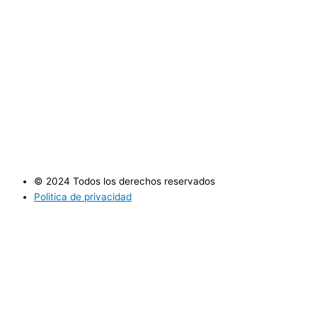
© 2024 Todos los derechos reservados
Politica de privacidad
Politica de cookies
Utilizamos cookies opcionales para mejorar tu experiencia en
nuestros sitios web, como a través de conexiones en redes
sociales, y para mostrar publicidad personalizada en función de tu
actividad en línea. Si rechazas las cookies opcionales, solo se
utilizarán las cookies necesarias para prestarte nuestros servicios.