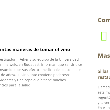
Com
tintas maneras de tomar el vino
Mas
vestigador J. Fehér y su equipo de la Universidad
mmelweis, en Budapest, informan que «el vino se
onsumido por sus efectos medicinales desde hace
Silla
 de años». El vino tinto contiene poderosos
resta
xidantes y una copa al día tiene muchos
icios para la salud.
Llamad
está m
regentó
y la ve
En esta