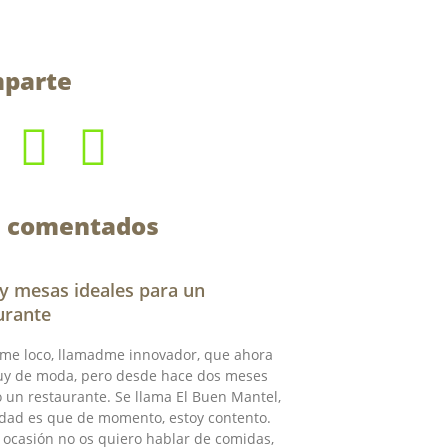
parte
F
T
Y
a
w
o
 comentados
c
i
u
e
t
t
s y mesas ideales para un
urante
b
t
u
me loco, llamadme innovador, que ahora
uy de moda, pero desde hace dos meses
o
e
b
 un restaurante. Se llama El Buen Mantel,
rdad es que de momento, estoy contento.
o
r
e
 ocasión no os quiero hablar de comidas,