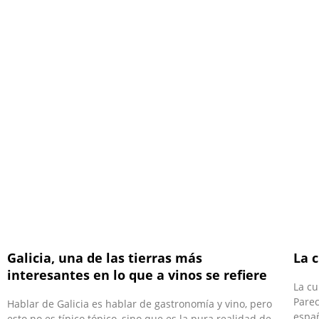
Galicia, una de las tierras más
La 
interesantes en lo que a vinos se refiere
La cu
Parec
Hablar de Galicia es hablar de gastronomía y vino, pero
españ
esto no es típico tópico, sino que es la pura realidad de