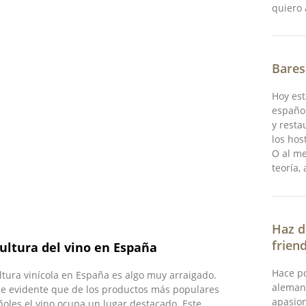
quiero 
Bares
Hoy es
españo
y resta
los hos
O al me
teoría,
Haz d
frien
cultura del vino en España
Hace po
ltura vinícola en España es algo muy arraigado.
aleman
e evidente que de los productos más populares
apasio
oles el vino ocupa un lugar destacado. Este