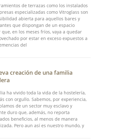
ramientos de terrazas como los instalados
resas especializadas como Vitroglass son
ibilidad abierta para aquellos bares y
rantes que dispongan de un espacio
r que, en los meses fríos, vaya a quedar
ovechado por estar en exceso expuestos a
lemencias del
eva creación de una familia
lera
lia ha vivido toda la vida de la hostelería,
s con orgullo. Sabemos, por experiencia,
blamos de un sector muy esclavo y
nte duro que, además, no reporta
ados beneficios, al menos de manera
izada. Pero aun así es nuestro mundo, y