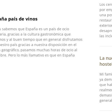
Los cer
por emp
una pos
aña país de vinos
restau
exterio
s sabemos que España es un país de ocio
desapr
aria, gracias a la cultura gastronómica que
las inc
os y al buen tiempo que en general disfrutamos
estro país gracias a nuestra disposición en el
 geográfico, pasamos muchas horas de ocio al
libre. Pero lo más llamativo es que en España
La nu
hoste
Mi fami
ya demá
que ha
realme
demasi
general