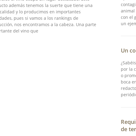
contag
ucto además tenemos la suerte que tiene una
animal 
calidad y lo producimos en importantes
con el 
dades, pues si vamos a los rankings de
un ejem
cción, nos encontramos a la cabeza. Una parte
tante del vino que
Un co
¿Sabéis
por la 
o promo
boca en
redacto
periódi
Requi
de te