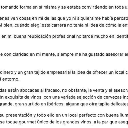
a tomando forma en sí misma y se estaba convirtiendo en toda 
uienes ven cosas en mí de las que yo ni siquiera me había per
bien, cuando elegí esta carrera no tenía ni idea de cómo la enf
e en mi buena reubicación profesional no tardé mucho en identif
e con claridad en mi mente, siempre me ha gustado asesorar en 
dinero y un gran tejido empresarial la idea de ofrecer un local 
l entorno.
ndas están abocadas al fracaso, no obstante, la venta y el aseso
 exquisita de vinos, con una variada selección de cervezas in
rande, gran surtido en ibéricos, alguna que otra tapita delicat
presentación y todo ello en un local perfecto con buena ilumin
ese toque gourmet único de los grandes vinos, a la par que aseq