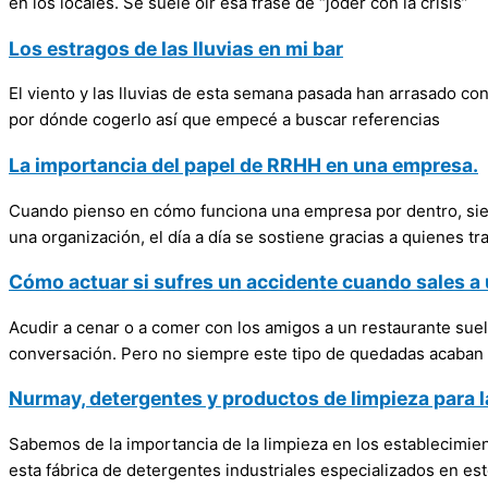
en los locales. Se suele oír esa frase de “joder con la crisis”
Los estragos de las lluvias en mi bar
El viento y las lluvias de esta semana pasada han arrasado con
por dónde cogerlo así que empecé a buscar referencias
La importancia del papel de RRHH en una empresa.
Cuando pienso en cómo funciona una empresa por dentro, siempr
una organización, el día a día se sostiene gracias a quienes tr
Cómo actuar si sufres un accidente cuando sales a 
Acudir a cenar o a comer con los amigos a un restaurante suel
conversación. Pero no siempre este tipo de quedadas acaban 
Nurmay, detergentes y productos de limpieza para l
Sabemos de la importancia de la limpieza en los establecimie
esta fábrica de detergentes industriales especializados en e