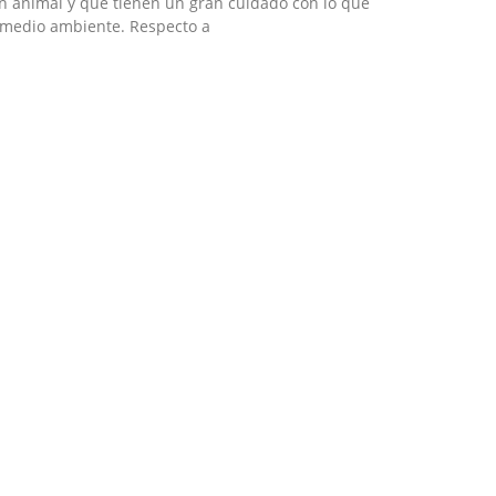
n animal y que tienen un gran cuidado con lo que
 medio ambiente. Respecto a