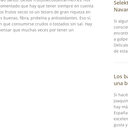
Selek
comentado que hay que tener siempre en cuenta
Navar
os frutos secos so un tesoro de gran riqueza en
s buenas, fibra, proteína y antioxidantes. Eso sí,
Si algu
n que consumirse crudos o tostados sin sal. Hay
conscie
pensar que muchas veces por tener un
encontr
a golpe
Delicat
de esta
Los b
una b
Si hacé
Joaquín
hay má
España 
excelen
gusta y