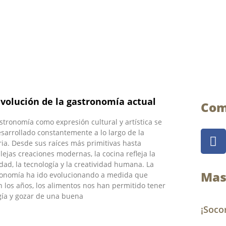
evolución de la gastronomía actual
Com
stronomía como expresión cultural y artística se
F
sarrollado constantemente a lo largo de la
ria. Desde sus raíces más primitivas hasta
a
ejas creaciones modernas, la cocina refleja la
c
dad, la tecnología y la creatividad humana. La
e
Mas
ronomía ha ido evolucionando a medida que
b
 los años, los alimentos nos han permitido tener
o
ía y gozar de una buena
o
¡Soco
k