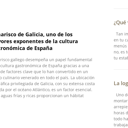
¿Qué 
arisco de Galicia, uno de los
Tan im
en tu c
ores exponentes de la cultura
menús d
tronómica de España
no, es 
tu esta
arisco gallego desempeña un papel fundamental
 cultura gastronómica de España gracias a una
 de factores clave que lo han convertido en un
o culinario venerado en todo el país. La ubicación
La log
áfica privilegiada de Galicia, con su extensa costa
a por el océano Atlántico, es un factor esencial.
Uno de
 aguas frías y ricas proporcionan un hábitat
montar 
arrepi
horas 
todo h
trabaja