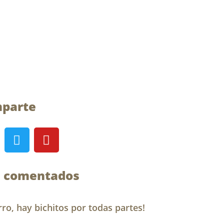
parte
T
Y
w
o
i
u
t
t
 comentados
t
u
e
b
r
e
rro, hay bichitos por todas partes!