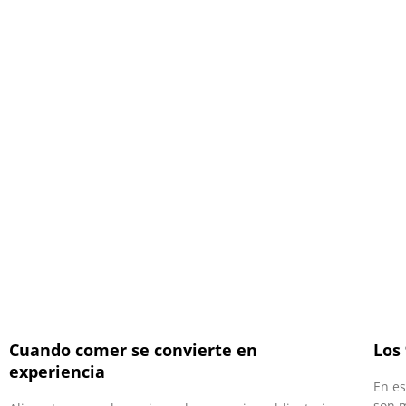
Cuando comer se convierte en
Los
experiencia
En es
son m