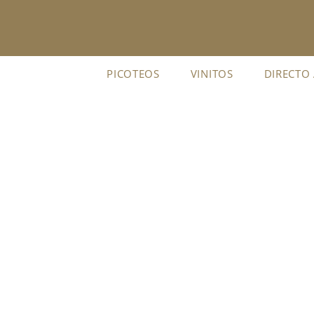
Ir
al
contenido
PICOTEOS
VINITOS
DIRECTO