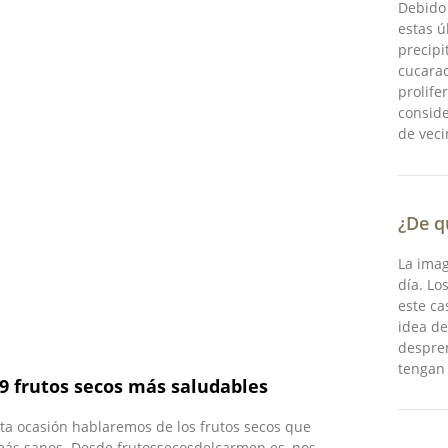
Debido 
estas ú
precipi
cucarac
prolife
consid
de veci
¿De q
La imag
día. Lo
este c
idea de
despre
tengan 
 9 frutos secos más saludables
ta ocasión hablaremos de los frutos secos que
ás sanos. Desde frutossecosdelcarmen.es, nos