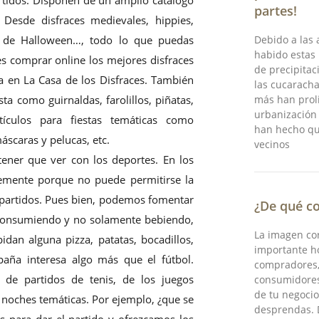
partes!
 Desde disfraces medievales, hippies,
es de Halloween…, todo lo que puedas
Debido a las 
habido estas 
s comprar online los mejores disfraces
de precipitac
a en La Casa de los Disfraces. También
las cucaracha
ta como guirnaldas, farolillos, piñatas,
más han prol
urbanización
rtículos para fiestas temáticas como
han hecho qu
caras y pelucas, etc.
vecinos
tener que ver con los deportes. En los
mente porque no puede permitirse la
s partidos. Pues bien, podemos fomentar
¿De qué co
n consumiendo y no solamente bebiendo,
La imagen co
idan alguna pizza, patatas, bocadillos,
importante ho
paña interesa algo más que el fútbol.
compradores,
de partidos de tenis, de los juegos
consumidores
de tu negoci
 noches temáticas. Por ejemplo, ¿que se
desprendas. 
 para dar el partido y ofrezcamos los