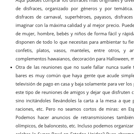
de disfraces, organizado por géneros y por temática.
disfraces de carnaval, superhéroes, payasos, disfrac
imaginar con la máxima calidad y al mejor precio. Puede
de mujer, hombre, bebés y niños de forma fácil y rápid
disponen de todo lo que necesitas para ambientar tu fies
confetis, platos, vasos, manteles, entre otros, y a
complementos hawaianos, decoración para Halloween, más
Otra de las reuniones que no suele fallar nunca suele 
bares es muy común que haya gente que acude simple
televisión de pago en casa y baja solamente para ver lo
este tipo de reuniones de amigos y dejar que disfrute
sino incitándoles llevándoles la carta a la mesa a que p
raciones, etc. Pero no seamos cortos de miras: en Es
Podemos hacer anuncios de retransmisiones también 
olímpicos, de baloncesto, etc. Incluso podemos organizar
celebra la Super Bowl en Estados Unidos? Pues abramos