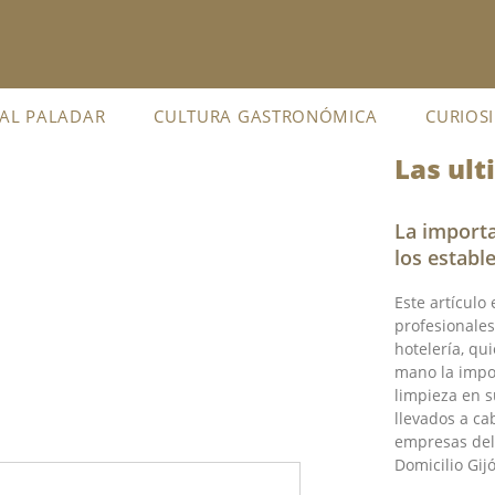
 AL PALADAR
CULTURA GASTRONÓMICA
CURIOS
Las ult
La importa
los establ
Este artículo
profesionales 
hotelería, q
mano la impor
limpieza en s
llevados a ca
empresas del
Domicilio Gij