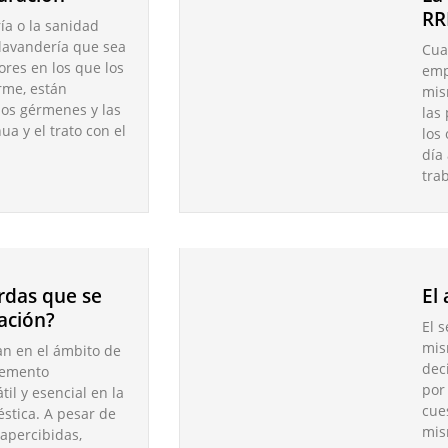
RR
ía o la sanidad
 lavandería que sea
Cua
tores en los que los
emp
rme, están
mis
los gérmenes y las
las
ua y el trato con el
los
día
tra
rdas que se
El
tación?
El s
mis
an en el ámbito de
dec
lemento
por
il y esencial en la
cue
éstica. A pesar de
mis
apercibidas,