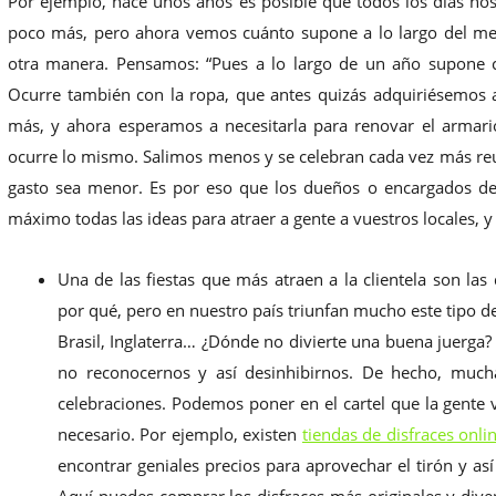
Por ejemplo, hace unos años es posible que todos los días n
poco más, pero ahora vemos cuánto supone a lo largo del mes
otra manera. Pensamos: “Pues a lo largo de un año supone c
Ocurre también con la ropa, que antes quizás adquiriésemos 
más, y ahora esperamos a necesitarla para renovar el armar
ocurre lo mismo. Salimos menos y se celebran cada vez más reu
gasto sea menor. Es por eso que los dueños o encargados de 
máximo todas las ideas para atraer a gente a vuestros locales, 
Una de las fiestas que más atraen a la clientela son la
por qué, pero en nuestro país triunfan mucho este tipo d
Brasil, Inglaterra… ¿Dónde no divierte una buena juerga?
no reconocernos y así desinhibirnos. De hecho, mucha
celebraciones. Podemos poner en el cartel que la gente v
necesario. Por ejemplo, existen
tiendas de disfraces onli
encontrar geniales precios para aprovechar el tirón y así
Aquí puedes comprar los disfraces más originales y dive