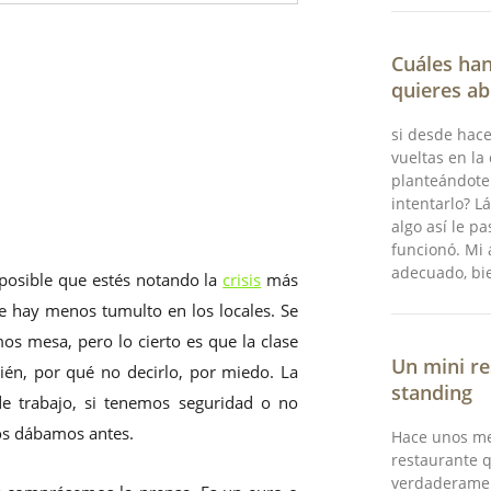
Cuáles han
quieres ab
si desde hac
vueltas en la
planteándote 
intentarlo? L
algo así le p
funcionó. Mi 
adecuado, bie
 posible que estés notando la
crisis
más
e hay menos tumulto en los locales. Se
mos mesa, pero lo cierto es que la clase
Un mini re
ién, por qué no decirlo, por miedo. La
standing
e trabajo, si tenemos seguridad o no
nos dábamos antes.
Hace unos me
restaurante 
verdaderamen