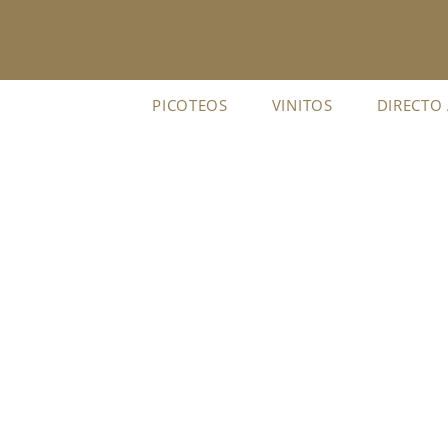
Ir
al
contenido
PICOTEOS
VINITOS
DIRECTO