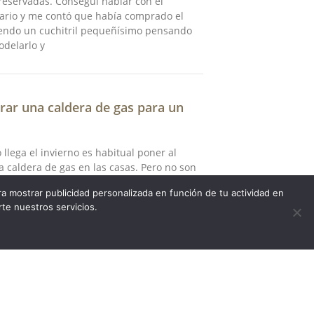
reservadas. Conseguí hablar con el
ario y me contó que había comprado el
iendo un cuchitril pequeñísimo pensando
delarlo y
rar una caldera de gas para un
llega el invierno es habitual poner al
a caldera de gas en las casas. Pero no son
cos lugares que también lo hacen, por eso,
a mostrar publicidad personalizada en función de tu actividad en
mplo aumenta en la restauración, os voy a
rte nuestros servicios.
 serie de consejos para que lo