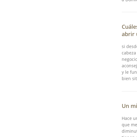
Cuále
abrir
si desd
cabeza
negocio
aconsej
y le fu
bien si
Un mi
Hace u
que me
diminu