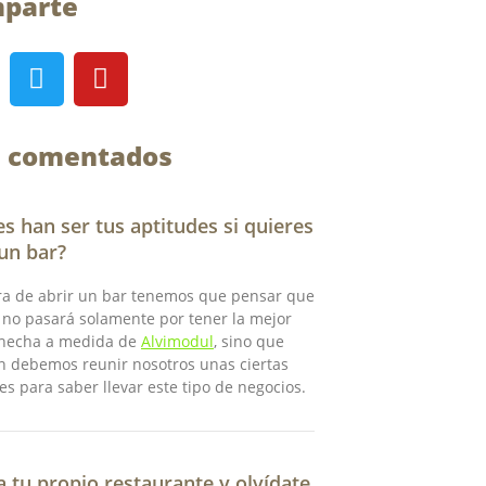
parte
T
Y
w
o
i
u
t
t
 comentados
t
u
e
b
r
e
es han ser tus aptitudes si quieres
 un bar?
ra de abrir un bar tenemos que pensar que
o no pasará solamente por tener la mejor
 hecha a medida de
Alvimodul
, sino que
n debemos reunir nosotros unas ciertas
es para saber llevar este tipo de negocios.
 tu propio restaurante y olvídate