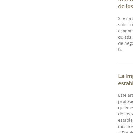
de lo
Si est
solució
económ
quizás 
de nego
ti.
La im
estab
Este ar
profesi
quiene
de los 
estable
mismos
a Domic