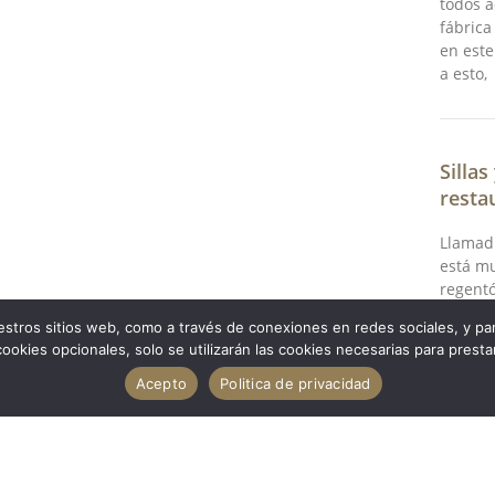
todos a
fábrica
en est
a esto,
Silla
resta
Llamad
está m
regentó
y la ve
estros sitios web, como a través de conexiones en redes sociales, y par
En esta
 cookies opcionales, solo se utilizarán las cookies necesarias para presta
quiero 
Acepto
Politica de privacidad