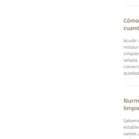
Cómo 
cuand
Acudir 
restaur
simplem
velada,
convers
quedad
Nurma
limpi
Sabemos
estable
vamos 