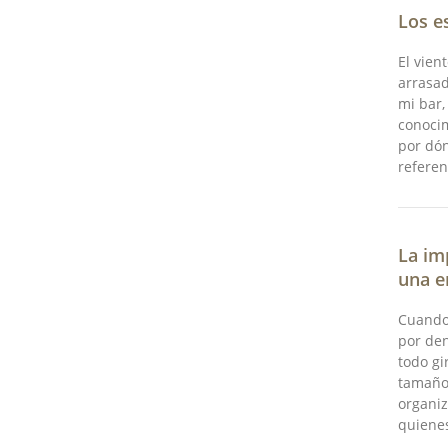
Los e
El vien
arrasad
mi bar,
conocim
por dó
referen
La im
una e
Cuando
por den
todo gi
tamaño,
organiz
quiene