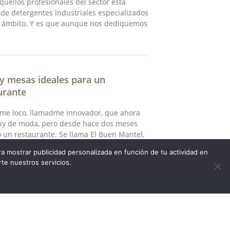
quellos profesionales del sector esta
 de detergentes industriales especializados
e ámbito. Y es que aunque nos dediquemos
s y mesas ideales para un
urante
me loco, llamadme innovador, que ahora
uy de moda, pero desde hace dos meses
 un restaurante. Se llama El Buen Mantel,
rdad es que de momento, estoy contento.
a mostrar publicidad personalizada en función de tu actividad en
 ocasión no os quiero hablar de comidas,
rte nuestros servicios.
aprovechar este blog