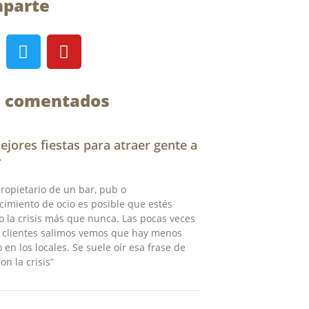
parte
T
Y
w
o
i
u
t
t
 comentados
t
u
e
b
r
e
ejores fiestas para atraer gente a
r
opietario de un bar, pub o
cimiento de ocio es posible que estés
 la crisis más que nunca. Las pocas veces
 clientes salimos vemos que hay menos
 en los locales. Se suele oír esa frase de
on la crisis”