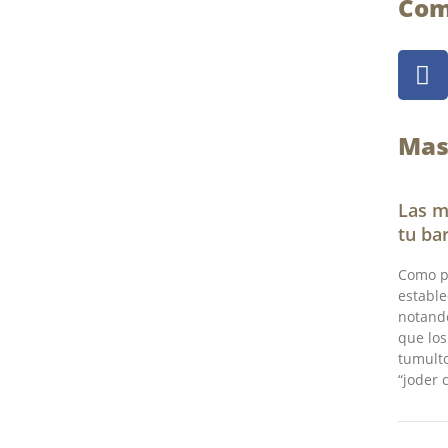
Com
F
a
c
e
Mas
b
o
o
Las m
k
tu ba
Como pr
estable
notando
que los
tumulto
“joder c