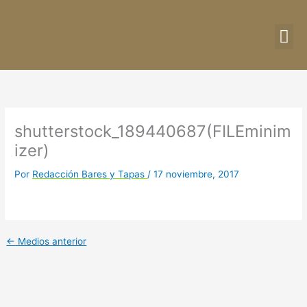
Ir
al
contenido
DIRE
CU
shutterstock_189440687(FILEminim
izer)
Por
Redacción Bares y Tapas
/
17 noviembre, 2017
←
Medios anterior