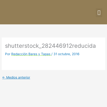
Ir
al
contenido
DIRE
CU
shutterstock_282446912reducida
Por
Redacción Bares y Tapas
/
31 octubre, 2016
←
Medios anterior