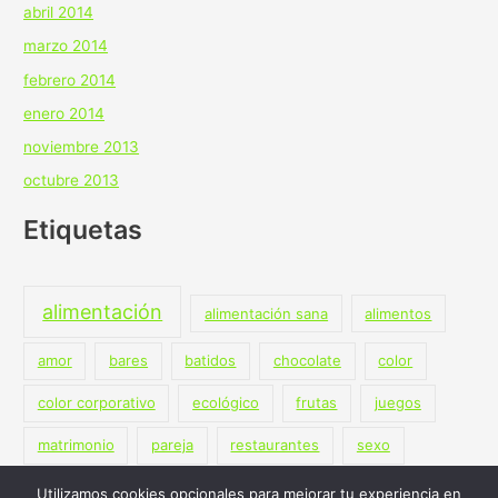
abril 2014
marzo 2014
febrero 2014
enero 2014
noviembre 2013
octubre 2013
Etiquetas
alimentación
alimentación sana
alimentos
amor
bares
batidos
chocolate
color
color corporativo
ecológico
frutas
juegos
matrimonio
pareja
restaurantes
sexo
terapia
vegano
vegetariano
Utilizamos cookies opcionales para mejorar tu experiencia en