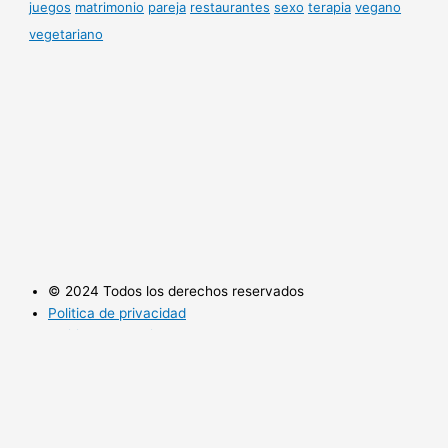
juegos
matrimonio
pareja
restaurantes
sexo
terapia
vegano
vegetariano
© 2024 Todos los derechos reservados
Politica de privacidad
Politica de cookies
Utilizamos cookies opcionales para mejorar tu experiencia en
nuestros sitios web, como a través de conexiones en redes
sociales, y para mostrar publicidad personalizada en función de tu
actividad en línea. Si rechazas las cookies opcionales, solo se