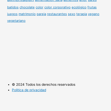
batidos
chocolate
color
color corporativo
ecológico
frutas
juegos
matrimonio
pareja
restaurantes
sexo
terapia
vegano
vegetariano
© 2024 Todos los derechos reservados
Politica de privacidad
Politica de cookies
Utilizamos cookies opcionales para mejorar tu experiencia en
nuestros sitios web, como a través de conexiones en redes