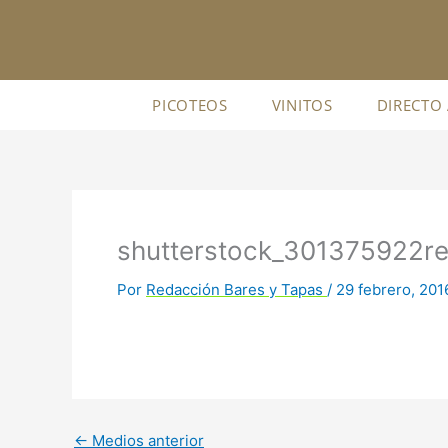
Ir
al
contenido
PICOTEOS
VINITOS
DIRECTO
shutterstock_301375922r
Por
Redacción Bares y Tapas
/
29 febrero, 201
←
Medios anterior