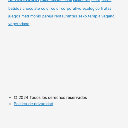
batidos
chocolate
color
color corporativo
ecológico
frutas
juegos
matrimonio
pareja
restaurantes
sexo
terapia
vegano
vegetariano
© 2024 Todos los derechos reservados
Politica de privacidad
Politica de cookies
Utilizamos cookies opcionales para mejorar tu experiencia en
nuestros sitios web, como a través de conexiones en redes