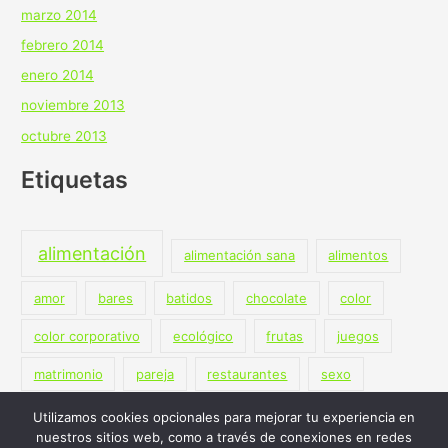
marzo 2014
febrero 2014
enero 2014
noviembre 2013
octubre 2013
Etiquetas
alimentación
alimentación sana
alimentos
amor
bares
batidos
chocolate
color
color corporativo
ecológico
frutas
juegos
matrimonio
pareja
restaurantes
sexo
terapia
vegano
vegetariano
Utilizamos cookies opcionales para mejorar tu experiencia en
nuestros sitios web, como a través de conexiones en redes