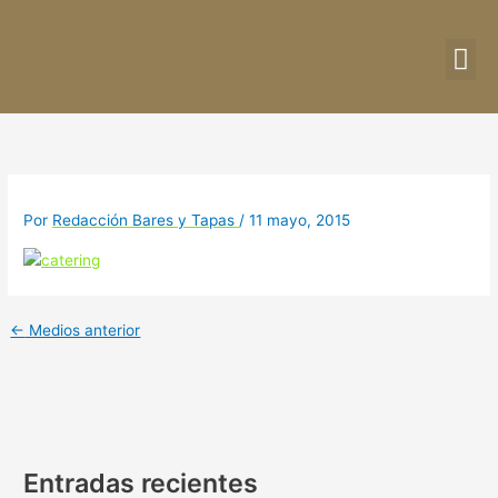
Ir
al
contenido
DIRE
CU
Por
Redacción Bares y Tapas
/
11 mayo, 2015
←
Medios anterior
Entradas recientes