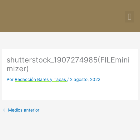
Ir
al
contenido
DIRE
CU
shutterstock_1907274985(FILEmini
mizer)
Por
Redacción Bares y Tapas
/
2 agosto, 2022
←
Medios anterior