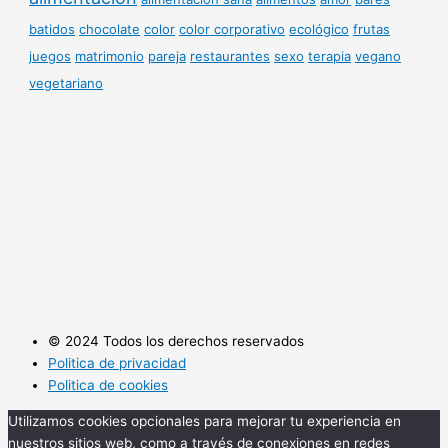
batidos
chocolate
color
color corporativo
ecológico
frutas
juegos
matrimonio
pareja
restaurantes
sexo
terapia
vegano
vegetariano
© 2024 Todos los derechos reservados
Politica de privacidad
Politica de cookies
Utilizamos cookies opcionales para mejorar tu experiencia en
nuestros sitios web, como a través de conexiones en redes