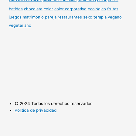
batidos
chocolate
color
color corporativo
ecológico
frutas
juegos
matrimonio
pareja
restaurantes
sexo
terapia
vegano
vegetariano
© 2024 Todos los derechos reservados
Politica de privacidad
Politica de cookies
Utilizamos cookies opcionales para mejorar tu experiencia en
nuestros sitios web, como a través de conexiones en redes