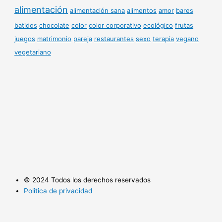
alimentación
alimentación sana
alimentos
amor
bares
batidos
chocolate
color
color corporativo
ecológico
frutas
juegos
matrimonio
pareja
restaurantes
sexo
terapia
vegano
vegetariano
© 2024 Todos los derechos reservados
Politica de privacidad
Politica de cookies
Utilizamos cookies opcionales para mejorar tu experiencia en