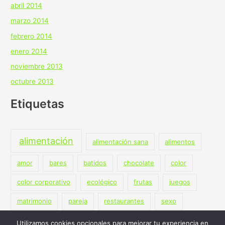
abril 2014
marzo 2014
febrero 2014
enero 2014
noviembre 2013
octubre 2013
Etiquetas
alimentación
alimentación sana
alimentos
amor
bares
batidos
chocolate
color
color corporativo
ecológico
frutas
juegos
matrimonio
pareja
restaurantes
sexo
terapia
vegano
vegetariano
Utilizamos cookies opcionales para mejorar tu experiencia en