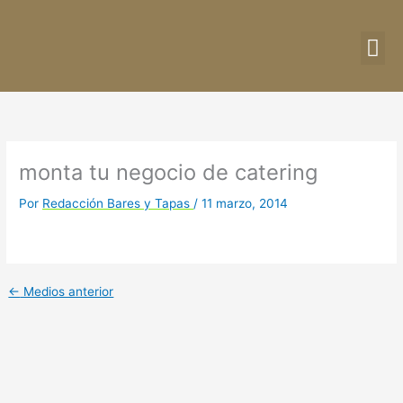
Ir
al
contenido
DIRE
CU
monta tu negocio de catering
Por
Redacción Bares y Tapas
/
11 marzo, 2014
←
Medios anterior