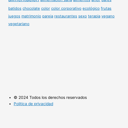
batidos
chocolate
color
color corporativo
ecológico
frutas
juegos
matrimonio
pareja
restaurantes
sexo
terapia
vegano
vegetariano
© 2024 Todos los derechos reservados
Politica de privacidad
Politica de cookies
Utilizamos cookies opcionales para mejorar tu experiencia en
nuestros sitios web, como a través de conexiones en redes